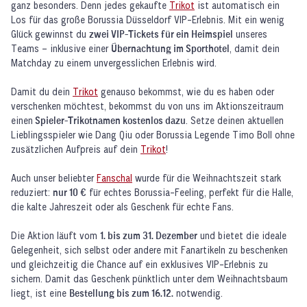
ganz besonders. Denn jedes gekaufte
Trikot
ist automatisch ein
Los für das große Borussia Düsseldorf VIP-Erlebnis. Mit ein wenig
Glück gewinnst du
zwei VIP-Tickets für ein Heimspiel
unseres
Teams – inklusive einer
Übernachtung im Sporthotel
, damit dein
Matchday zu einem unvergesslichen Erlebnis wird.
Damit du dein
Trikot
genauso bekommst, wie du es haben oder
verschenken möchtest, bekommst du von uns im Aktionszeitraum
einen
Spieler-Trikotnamen kostenlos dazu
. Setze deinen aktuellen
Lieblingsspieler wie Dang Qiu oder Borussia Legende Timo Boll ohne
zusätzlichen Aufpreis auf dein
Trikot
!
Auch unser beliebter
Fanschal
wurde für die Weihnachtszeit stark
reduziert:
nur 10 €
für echtes Borussia-Feeling, perfekt für die Halle,
die kalte Jahreszeit oder als Geschenk für echte Fans.
Die Aktion läuft vom
1. bis zum 31. Dezember
und bietet die ideale
Gelegenheit, sich selbst oder andere mit Fanartikeln zu beschenken
und gleichzeitig die Chance auf ein exklusives VIP-Erlebnis zu
sichern. Damit das Geschenk pünktlich unter dem Weihnachtsbaum
liegt, ist eine
Bestellung bis zum 16.12.
notwendig.