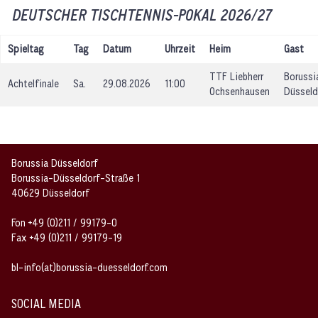
DEUTSCHER TISCHTENNIS-POKAL 2026/27
Spieltag
Tag
Datum
Uhrzeit
Heim
Gast
TTF Liebherr
Borussi
Achtelfinale
Sa.
29.08.2026
11:00
Ochsenhausen
Düsseld
Borussia Düsseldorf
Borussia-Düsseldorf-Straße 1
40629 Düsseldorf
Fon +49 (0)211 / 99179-0
Fax +49 (0)211 / 99179-19
bl-info(at)borussia-duesseldorf.com
SOCIAL MEDIA