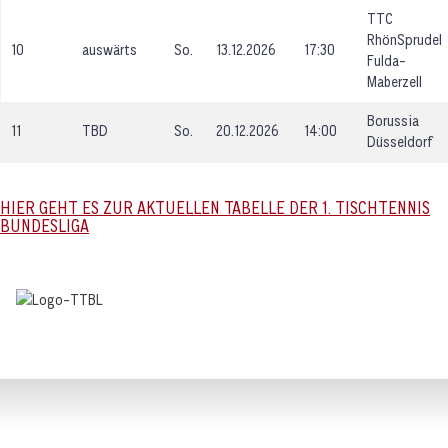
TTC
RhönSprudel
10
auswärts
So.
13.12.2026
17:30
Fulda-
Maberzell
Borussia
11
TBD
So.
20.12.2026
14:00
Düsseldorf
HIER GEHT ES ZUR AKTUELLEN TABELLE DER 1. TISCHTENNIS
BUNDESLIGA