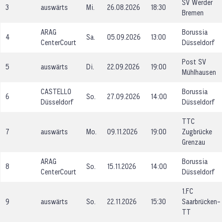
SV Werder
3
auswärts
Mi.
26.08.2026
18:30
Bremen
ARAG
Borussia
4
Sa.
05.09.2026
13:00
CenterCourt
Düsseldorf
Post SV
5
auswärts
Di.
22.09.2026
19:00
Mühlhausen
CASTELLO
Borussia
6
So.
27.09.2026
14:00
Düsseldorf
Düsseldorf
TTC
7
auswärts
Mo.
09.11.2026
19:00
Zugbrücke
Grenzau
ARAG
Borussia
8
So.
15.11.2026
14:00
CenterCourt
Düsseldorf
1.FC
9
auswärts
So.
22.11.2026
15:30
Saarbrücken-
TT