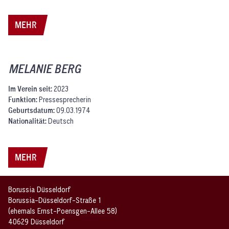
MEHR
MELANIE BERG
Im Verein seit:
2023
Funktion:
Pressesprecherin
Geburtsdatum:
09.03.1974
Nationalität:
Deutsch
MEHR
Borussia Düsseldorf
Borussia-Düsseldorf-Straße 1
(ehemals Ernst-Poensgen-Allee 58)
40629 Düsseldorf