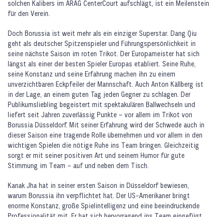
solchen Kalibers im ARAG CenterCourt aufschlägt, ist ein Meilenstein
für den Verein.
Doch Borussia ist weit mehr als ein einziger Superstar. Dang Qiu
geht als deutscher Spitzenspieler und Führungspersönlichkeit in
seine nächste Saison im roten Trikot. Der Europameister hat sich
längst als einer der besten Spieler Europas etabliert. Seine Ruhe,
seine Konstanz und seine Erfahrung machen ihn zu einem
unverzichtbaren Eckpfeiler der Mannschaft. Auch Anton Källberg ist
in der Lage, an einem guten Tag jeden Gegner zu schlagen. Der
Publikumsliebling begeistert mit spektakulären Ballwechseln und
liefert seit Jahren zuverlässig Punkte – vor allem im Trikot von
Borussia Düsseldorf. Mit seiner Erfahrung wird der Schwede auch in
dieser Saison eine tragende Rolle übernehmen und vor allem in den
wichtigen Spielen die nötige Ruhe ins Team bringen. Gleichzeitig
sorgt er mit seiner positiven Art und seinem Humor für gute
Stimmung im Team – auf und neben dem Tisch.
Kanak Jha hat in seiner ersten Saison in Düsseldorf bewiesen,
warum Borussia ihn verpflichtet hat. Der US-Amerikaner bringt
enorme Konstanz, große Spielintelligenz und eine beeindruckende
Professionalität mit. Er hat sich hervorragend ins Team eingefügt