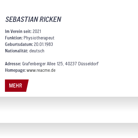
SEBASTIAN RICKEN
Im Verein seit:
2021
Funktion:
Physiotherapeut
Geburtsdatum:
20.01.1983
ERLEBE ALLE BUNDESLIGA- UND
Nationalität:
deutsch
POKAL-SPIELE LIVE BEI DYN.
Adresse:
Grafenberger Allee 125, 40237 Düsseldorf
UNSER STARKER PARTNER: DER
Homepage:
www.reacme.de
STREAMINGSENDER DYN. WEITERE
INFORMATIONEN ZU DEN
MEHR
AUSGESTRAHLTEN SPORTARTEN SOWIE
DEN ABOMODELLEN ERHALTEN SIE AUF
DER DYN MEDIA HOMEPAGE.