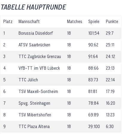
TABELLE HAUPTRUNDE
Platz
Mannschaft
Matches
Spiele
Punkte
1
Borussia Düseldorf
18
101:54
29:7
2
ATSV Saarbrücken
18
90:62
25:11
3
TTC Zugbrücke Grenzau
18
91:64
24:12
4
VfB-TT im VFB Lübeck
18
88:66
23:13
5
TTC Jülich
18
83:73
22:14
6
TSV Maxell-Sontheim
18
81:81
17:19
7
Spvg. Steinhagen
18
78:84
16:20
8
TSV Mibertshofen
18
69:89
13:23
9
TTC Plaza Altena
18
39:100
6:30