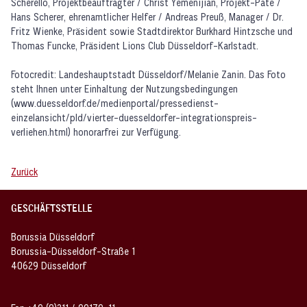
Scherello, Projektbeauftragter / Christ Yemenijian, Projekt-Pate /
Hans Scherer, ehrenamtlicher Helfer / Andreas Preuß, Manager / Dr.
Fritz Wienke, Präsident sowie Stadtdirektor Burkhard Hintzsche und
Thomas Funcke, Präsident Lions Club Düsseldorf-Karlstadt.
Fotocredit: Landeshauptstadt Düsseldorf/Melanie Zanin. Das Foto
steht Ihnen unter Einhaltung der Nutzungsbedingungen
(www.duesseldorf.de/medienportal/pressedienst-
einzelansicht/pld/vierter-duesseldorfer-integrationspreis-
verliehen.html) honorarfrei zur Verfügung.
Zurück
GESCHÄFTSSTELLE
Borussia Düsseldorf
Borussia-Düsseldorf-Straße 1
40629 Düsseldorf