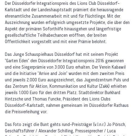
Der Düsseldorfer Integrationspreis des Lions Club Düsseldorf-
Karlstadt und der Landeshauptstadt prämiert die herausragende
ehrenamtliche Zusammenarbeit mit und für Flüchtlinge. Mit der
Auszeichnung wurden erfolgreich umgesetzte Projekte, die über den
Aspekt der primären Soforthilfe hinausgehen und längerfristige
gesellschaftliche Teilhabechancen eröffnen, der breiten
Öffentlichkeit vorgestellt und mit einer Prämie belohnt.
Das Junge Schauspielhaus Düsseldorf hat mit seinem Projekt
"Garten Eden" den Düsseldorfer Integrationspreis 2016 gewonnen
und eine Siegerprämie von 3.000 Euro erhalten. Der Verein Kabawil
und die Initiative "Arrive and Join" wurden mit dem zweiten Preis
und jeweils 2.000 Euro ausgezeichnet, das Jugendzentrum Puls und
das Zentrum für Aktion, Kommunikation und Kultur (Zakk) erhielten
jeweils 1.000 Euro für den dritten Platz. Stadtdirektor Burkhard
Hintzsche und Thomas Funcke, Präsident des Lions Clubs
Düsseldorf-Karlstadt, nahmen gemeinsam im Düsseldorfer Rathaus
die Preisverleihung vor.
Das Foto zeigt die Bunt gehts rund-Preisträger (v.l.n.r.) Jo Pörsch,
Geschäftsführer / Alexander Schilling, Pressesprecher / Luca