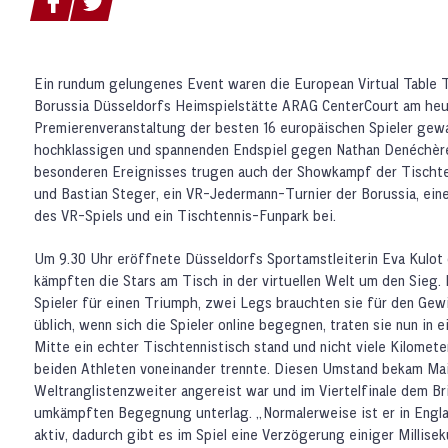
Ein rundum gelungenes Event waren die European Virtual Table Te
Borussia Düsseldorfs Heimspielstätte ARAG CenterCourt am heu
Premierenveranstaltung der besten 16 europäischen Spieler gew
hochklassigen und spannenden Endspiel gegen Nathan Denéchère
besonderen Ereignisses trugen auch der Showkampf der Tischten
und Bastian Steger, ein VR-Jedermann-Turnier der Borussia, ein
des VR-Spiels und ein Tischtennis-Funpark bei.
Um 9.30 Uhr eröffnete Düsseldorfs Sportamstleiterin Eva Kulot d
kämpften die Stars am Tisch in der virtuellen Welt um den Sieg.
Spieler für einen Triumph, zwei Legs brauchten sie für den Gewi
üblich, wenn sich die Spieler online begegnen, traten sie nun in e
Mitte ein echter Tischtennistisch stand und nicht viele Kilomete
beiden Athleten voneinander trennte. Diesen Umstand bekam Mai
Weltranglistenzweiter angereist war und im Viertelfinale dem Br
umkämpften Begegnung unterlag. „Normalerweise ist er in Engla
aktiv, dadurch gibt es im Spiel eine Verzögerung einiger Millise