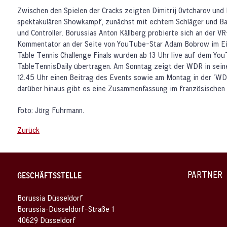
Zwischen den Spielen der Cracks zeigten Dimitrij Ovtcharov und 
spektakulären Showkampf, zunächst mit echtem Schläger und Ball
und Controller. Borussias Anton Källberg probierte sich an der V
Kommentator an der Seite von YouTube-Star Adam Bobrow im Ein
Table Tennis Challenge Finals wurden ab 13 Uhr live auf dem Yo
TableTennisDaily übertragen. Am Sonntag zeigt der WDR in sein
12.45 Uhr einen Beitrag des Events sowie am Montag in der `WD
darüber hinaus gibt es eine Zusammenfassung im französischen 
Foto: Jörg Fuhrmann.
Zurück
PARTNER
GESCHÄFTSSTELLE
Borussia Düsseldorf
Borussia-Düsseldorf-Straße 1
40629 Düsseldorf