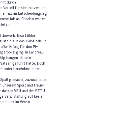
ohnt durch
 Vorteil für sich nutzen und
h er hat im Entscheidungsleg
sche fair an. Ohnehin war es
hleten.
ttbewerb. Nico Löhlein
iste bis in das Halbfinale, in
oßer Erfolg für den 19-
Siegerpokal ging an Landreau
olg bangen, da sein
Sätzen geführt hatte. Doch
htshänder hauchdünn durch.
n Spaß gemacht, zuzuschauen.
in unserem Sport und freuen
Wir danken VR11 und der ETTU
e Veranstaltung soll keine
h bei uns im Verein