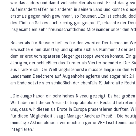
war das anders und damit viel schneller als sonst. Er ist das gew
Aufeinandertreffen mit anderen in seinem Land und konnte diesen
erstmals gegen mich gewinnen“, so Reusner. „Es ist schade, doc
des fünften Satzes auch richtig gut gespielt“, erkannte der Deut
insgesamt ein sehr freundschaftliches Miteinander unter den At
Besser als für Reusner lief es für den zweiten Deutschen im We
erwischte einen Glanztag und spielte sich als Nummer 13 der Setzl
dem er erst vom späteren Sieger gestoppt werden konnte. Ein gr
Jährigen, der schließlich das Turnier als Vierter beendete. Der 
aus Frankreich. Der Weltranglistenerste musste lange um den Erf
Landsmann Denéchère auf Augenhöhe agierte und sogar mit 2:1-
am Ende setzte sich schließlich der ebenfalls 19 Jahre alte Rec
„Die Jungs haben ein sehr hohes Niveau gezeigt. Es hat große
Wir haben mit dieser Veranstaltung absolutes Neuland betreten 
uns, dass wir diesen als Erste in Europa präsentieren durften. 
für diese Möglichkeit“, sagt Manager Andreas Preuß. „Die heutig
einmalige Aktion bleiben, wir möchten gerne VR-Tischtennis auc
integrieren.“