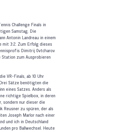
nnis Challenge Finals in
tigen Samstag. Die
ann Antonin Landreau in einem
 mit 3:2. Zum Erfolg dieses
nisprofis Dimitrij Ovtcharov
e Station zum Ausprobieren
ie VR-Finals, ab 10 Uhr
 Drei Sätze benötigten die
nn eines Satzes. Anders als
ine richtige Spielbox, in deren
r, sondern nur dieser die
k Reusner zu spüren, der als
iten Joseph Marlor nach einer
nd und ich in Deutschland
kunden pro Ballwechsel. Heute