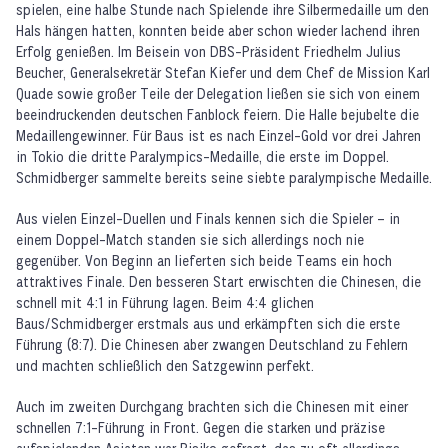
spielen, eine halbe Stunde nach Spielende ihre Silbermedaille um den
Hals hängen hatten, konnten beide aber schon wieder lachend ihren
Erfolg genießen. Im Beisein von DBS-Präsident Friedhelm Julius
Beucher, Generalsekretär Stefan Kiefer und dem Chef de Mission Karl
Quade sowie großer Teile der Delegation ließen sie sich von einem
beeindruckenden deutschen Fanblock feiern. Die Halle bejubelte die
Medaillengewinner. Für Baus ist es nach Einzel-Gold vor drei Jahren
in Tokio die dritte Paralympics-Medaille, die erste im Doppel.
Schmidberger sammelte bereits seine siebte paralympische Medaille.
Aus vielen Einzel-Duellen und Finals kennen sich die Spieler – in
einem Doppel-Match standen sie sich allerdings noch nie
gegenüber. Von Beginn an lieferten sich beide Teams ein hoch
attraktives Finale. Den besseren Start erwischten die Chinesen, die
schnell mit 4:1 in Führung lagen. Beim 4:4 glichen
Baus/Schmidberger erstmals aus und erkämpften sich die erste
Führung (8:7). Die Chinesen aber zwangen Deutschland zu Fehlern
und machten schließlich den Satzgewinn perfekt.
Auch im zweiten Durchgang brachten sich die Chinesen mit einer
schnellen 7:1-Führung in Front. Gegen die starken und präzise