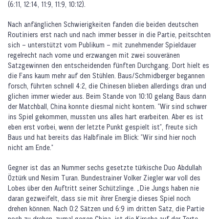
(6:11, 12:14, 11:9, 11:9, 10:12).
Nach anfänglichen Schwierigkeiten fanden die beiden deutschen
Routiniers erst nach und nach immer besser in die Partie, peitschten
sich – unterstützt vom Publikum – mit zunehmender Spieldauer
regelrecht nach vorne und erzwangen mit zwei souveränen
Satzgewinnen den entscheidenden fünften Durchgang. Dort hielt es
die Fans kaum mehr auf den Stühlen. Baus/Schmidberger begannen
forsch, führten schnell 4:2, die Chinesen blieben allerdings dran und
glichen immer wieder aus. Beim Stande von 10:10 gelang Baus dann
der Matchball, China konnte diesmal nicht kontern. "Wir sind schwer
ins Spiel gekommen, mussten uns alles hart erarbeiten. Aber es ist
eben erst vorbei, wenn der letzte Punkt gespielt ist", freute sich
Baus und hat bereits das Halbfinale im Blick: "Wir sind hier noch
nicht am Ende."
Gegner ist das an Nummer sechs gesetzte türkische Duo Abdullah
Öztürk und Nesim Turan. Bundestrainer Volker Ziegler war voll des
Lobes über den Auftritt seiner Schützlinge. „Die Jungs haben nie
daran gezweifelt, dass sie mit ihrer Energie dieses Spiel noch
drehen können. Nach 0:2 Sätzen und 6:9 im dritten Satz, die Partie
noch zu drehen, zumal gegen China, ist die Kirsche auf der Torte.