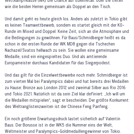
Wettkampfklasse (WK) die Chance auf Edelmetall. Oder sie treten
wie die beiden Herren gemeinsam als Doppel an den Tisch.
Und damit geht es heute gleich los. Anders als zuletzt in Tokio gibt
es keinen Teamwettbewerb, sondern es startet gleich mit der KO-
Runde im Mixed und Doppel. Keine Zeit, sich an die Atmosphäre und
die Bedingungen zu gewöhnen. Für Baus/Schmidberger heißt es da
schon in der ersten Runde der WK MD8 gegen die Tschechen
Nachazel/Svatos hellwach zu sein. Sie wollen eine gemeinsame
Medaille, sind ein eingespieltes Duo. Und als amtierende
Europameister durchaus Kandidaten für das Siegerpodest.
Und das gilt für die Einzelwettbewerbe noch mehr. Schmidberger ist
zum vierten Mal bei Paralympics dabei und hat bereits drei Medaillen
zu Hause: Bronze aus London 2012 und zweimal Silber aus Rio 2016
und Tokio 2021. Natürlich ist da sein Ziel klar definiert: „Ich will um
die Medaillen mitspielen“, sagt er bescheiden. Der größte Konkurrent
des Weltranglistenzweiten ist der Chinese Feng Panfeng.
Ein noch größerer Erwartungsdruck lastet sicherlich auf Valentin
Baus. Der Borusse ist in der WK5 die Nummer eins der Welt,
Weltmeister und Paralympics-Goldmedaillengewinner von Tokio.