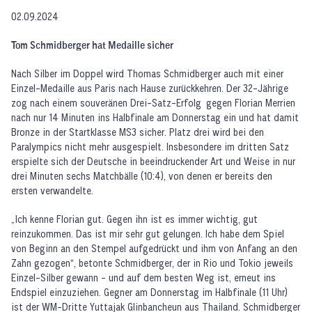
02.09.2024
Tom Schmidberger hat Medaille sicher
Nach Silber im Doppel wird Thomas Schmidberger auch mit einer
Einzel-Medaille aus Paris nach Hause zurückkehren. Der 32-Jährige
zog nach einem souveränen Drei-Satz-Erfolg gegen Florian Merrien
nach nur 14 Minuten ins Halbfinale am Donnerstag ein und hat damit
Bronze in der Startklasse MS3 sicher. Platz drei wird bei den
Paralympics nicht mehr ausgespielt. Insbesondere im dritten Satz
erspielte sich der Deutsche in beeindruckender Art und Weise in nur
drei Minuten sechs Matchbälle (10:4), von denen er bereits den
ersten verwandelte.
„Ich kenne Florian gut. Gegen ihn ist es immer wichtig, gut
reinzukommen. Das ist mir sehr gut gelungen. Ich habe dem Spiel
von Beginn an den Stempel aufgedrückt und ihm von Anfang an den
Zahn gezogen“, betonte Schmidberger, der in Rio und Tokio jeweils
Einzel-Silber gewann - und auf dem besten Weg ist, erneut ins
Endspiel einzuziehen. Gegner am Donnerstag im Halbfinale (11 Uhr)
ist der WM-Dritte Yuttajak Glinbancheun aus Thailand. Schmidberger