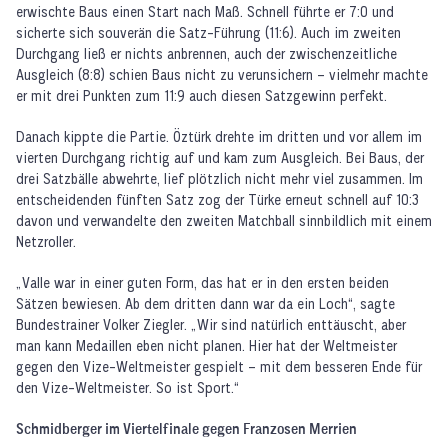
erwischte Baus einen Start nach Maß. Schnell führte er 7:0 und
sicherte sich souverän die Satz-Führung (11:6). Auch im zweiten
Durchgang ließ er nichts anbrennen, auch der zwischenzeitliche
Ausgleich (8:8) schien Baus nicht zu verunsichern – vielmehr machte
er mit drei Punkten zum 11:9 auch diesen Satzgewinn perfekt.
Danach kippte die Partie. Öztürk drehte im dritten und vor allem im
vierten Durchgang richtig auf und kam zum Ausgleich. Bei Baus, der
drei Satzbälle abwehrte, lief plötzlich nicht mehr viel zusammen. Im
entscheidenden fünften Satz zog der Türke erneut schnell auf 10:3
davon und verwandelte den zweiten Matchball sinnbildlich mit einem
Netzroller.
„Valle war in einer guten Form, das hat er in den ersten beiden
Sätzen bewiesen. Ab dem dritten dann war da ein Loch“, sagte
Bundestrainer Volker Ziegler. „Wir sind natürlich enttäuscht, aber
man kann Medaillen eben nicht planen. Hier hat der Weltmeister
gegen den Vize-Weltmeister gespielt – mit dem besseren Ende für
den Vize-Weltmeister. So ist Sport.“
Schmidberger im Viertelfinale gegen Franzosen Merrien