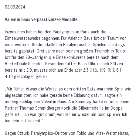
02.09.2024
Valentin Baus verpasst Einzel-Medaille
Inzwischen haben bei den Paralympics in Paris auch die
Eimzelwettbewerbe begonnen. Für Valentin Baus ist der Traum von
einer weiteren Goldmedaille bei Paralympischen Spielen allerdings
bereits geplatzt. Drei Jahre nach seinem großen Triumph in Tokio
ist für den 28-Jährigen die Einzelkonkurrenz bereits nach dem
Viertelfinale beendet. Besonders bitter: Baus führte nach Sätzen
bereits mit 2:0, musste sich am Ende aber 2:3 (11:6, 11:9, 9:11, 8:11,
4:11) geschlagen geben.
„Mir fehlen etwas die Worte, ab dem dritten Satz war mein Spiel wie
abgeschnitten. Ich habe gerade keine Erklärung dafür“, sagte ein
niedergeschlagener Valentin Baus. Am Samstag hatte er mit seinem
Partner Thomas Schmidberger noch die Silbermedaille im Doppel
gefeiert. „Ich war gut drauf, wollte hier wieder um Gold spielen. Ich
bin sehr enttäuscht.“
Gegen Öztürk, Paralympics-Dritter von Tokio und Vize-Weltmeister,