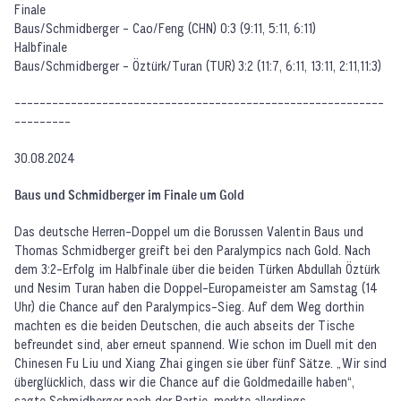
Finale
Baus/Schmidberger - Cao/Feng (CHN) 0:3 (9:11, 5:11, 6:11)
Halbfinale
Baus/Schmidberger - Öztürk/Turan (TUR) 3:2 (11:7, 6:11, 13:11, 2:11,11:3)
-----------------------------------------------------------
---------
30.08.2024
Baus und Schmidberger im Finale um Gold
Das deutsche Herren-Doppel um die Borussen Valentin Baus und
Thomas Schmidberger greift bei den Paralympics nach Gold. Nach
dem 3:2-Erfolg im Halbfinale über die beiden Türken Abdullah Öztürk
und Nesim Turan haben die Doppel-Europameister am Samstag (14
Uhr) die Chance auf den Paralympics-Sieg. Auf dem Weg dorthin
machten es die beiden Deutschen, die auch abseits der Tische
befreundet sind, aber erneut spannend. Wie schon im Duell mit den
Chinesen Fu Liu und Xiang Zhai gingen sie über fünf Sätze. „Wir sind
überglücklich, dass wir die Chance auf die Goldmedaille haben“,
sagte Schmidberger nach der Partie, merkte allerdings