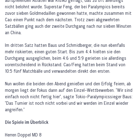
aufspielenden Asiaten war Risiko gefragt, das zu oft allerdings
nicht belohnt wurde. Superstar Feng, der bei Paralympics bereits
zuvor sieben Goldmedaillen gewonnen hatte, machte zusammen mit
Cao einen Punkt nach dem nächsten. Trotz zwei abgewehrten
Satzbällen ging auch der zweite Durchgang nach nur sieben Minuten
an China.
Im dritten Satz hatten Baus und Schmidberger, die nun ebenfalls
mehr riskierten, einen guten Start. Bis zum 4:4 hielten sie den
Durchgang ausgeglichen, beim 4:6 und 5:9 gerieten sie allerdings
vorentscheidend in Rückstand. Cao/Feng hatten beim Stand von
10:5 fünf Matchbälle und verwandelten direkt den ersten.
Nun wollen die beiden den Abend genießen und den Erfolg feiern, ab
morgen liegt der Fokus dann auf den Einzel-Wettbewerben. "Wir sind
einfach noch nicht fertig hier", sagte Tokio-Paralympicssieger Baus:
"Das Turnier ist noch nicht vorbei und wir werden im Einzel wieder
angreifen."
Die Spiele im Überblick
Herren Doppel MD 8