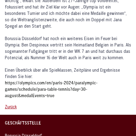
wichtig“, erklärt sie. Außerdem ist 27-Jährige top vorbereitet,
fokussiert und hat ihr Ziel klar vor Augen: „Olympia ist ein
besonderes Turnier und ich möchte dabei eine Medaille gewinnen“,
so die Weltranglistenzweite, die auch noch im Doppel mit Jana
Spegel an den Start geht.
Borussia Düsseldorf hat noch ein weiteres Eisen im Feuer bei
Olympia: Ben Despineux vertritt sein Heimatland Belgien in Paris. Als
sogenannter Fußgänger tritt er in der WK 7 an und hat durchaus das
Potenzial, als Nummer 16 der Welt auch in Paris weit zu kommen.
Einen Überblick über alle Spielklassen, Zeitpläne und Ergebnisse
finden Sie hier:
https://olympics.com/en/paris-2024/paralympic-
games/schedule/para-table-tennis?day=30-
august&medalEvents=true
Zurück
GESCHÄFTSSTELLE
Borussia Düsseldorf