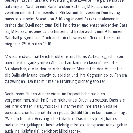
besiegt hatte, musste die Weltranglistenzweite ihre ganze Klasse
aufbringen. Nach einem klaren ersten Satz lag Mikolaschek im
zweiten und dritten jeweils in Rückstand. Im zweiten Durchgang
musste sie beim Stand von 8:10 sogar zwei Satzbälle abwenden,
drehte das Duell noch zum 13:11. Im dritten und entscheidenden Satz
lag Mikolaschek bereits 3:6 hinten und hatte auch beim 9:10 einen
Satzball gegen sich. Doch auch hier bewies sie Nervenstärke und
siegte in 25 Minuten 12:10.
"Zwischendurch hatte ich Probleme mit Floras Aufschlag, ich habe
aber nie den ganz großen Abstand aufkommen lassen", erklärte
Mikolaschek, die in den entscheidenden Momenten den Mut hatte,
die Bälle aktiv und kreativ zu spielen und ihre Gegnerin so zu Fehlern
zu zwingen. "Da hat mir meine Erfahrung sicher geholfen."
Nach ihrem frühen Ausscheiden im Doppel habe sie sich
vorgenommen, sich im Einzel nicht unter Druck zu setzen. Dass sie
bei ihrer dritten Paralympics-Teilnahme nun ihre erste Medaille
bereits sicher hat, gibt ihr ein gutes Gefühl für die kommenden Tage.
"Wenn ich in der Vergangenheit dachte: Das muss jetzt, hat es
meist nicht geklappt. Umso wichtiger ist es, entspannt reinzugehen,
auch ins Halbfinale", berichtet Mikolaschek.