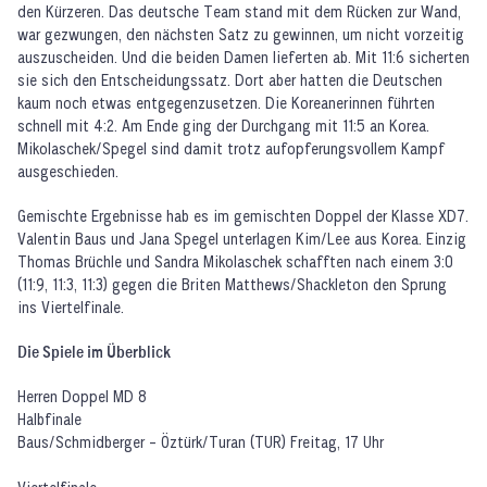
den Kürzeren. Das deutsche Team stand mit dem Rücken zur Wand,
war gezwungen, den nächsten Satz zu gewinnen, um nicht vorzeitig
auszuscheiden. Und die beiden Damen lieferten ab. Mit 11:6 sicherten
sie sich den Entscheidungssatz. Dort aber hatten die Deutschen
kaum noch etwas entgegenzusetzen. Die Koreanerinnen führten
schnell mit 4:2. Am Ende ging der Durchgang mit 11:5 an Korea.
Mikolaschek/Spegel sind damit trotz aufopferungsvollem Kampf
ausgeschieden.
Gemischte Ergebnisse hab es im gemischten Doppel der Klasse XD7.
Valentin Baus und Jana Spegel unterlagen Kim/Lee aus Korea. Einzig
Thomas Brüchle und Sandra Mikolaschek schafften nach einem 3:0
(11:9, 11:3, 11:3) gegen die Briten Matthews/Shackleton den Sprung
ins Viertelfinale.
Die Spiele im Überblick
Herren Doppel MD 8
Halbfinale
Baus/Schmidberger - Öztürk/Turan (TUR) Freitag, 17 Uhr