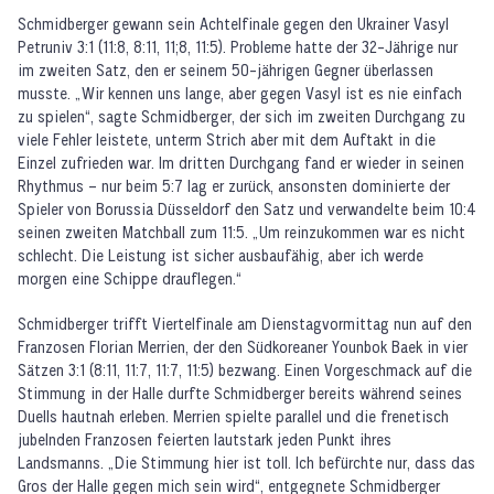
Schmidberger gewann sein Achtelfinale gegen den Ukrainer Vasyl
Petruniv 3:1 (11:8, 8:11, 11;8, 11:5). Probleme hatte der 32-Jährige nur
im zweiten Satz, den er seinem 50-jährigen Gegner überlassen
musste. „Wir kennen uns lange, aber gegen Vasyl ist es nie einfach
zu spielen“, sagte Schmidberger, der sich im zweiten Durchgang zu
viele Fehler leistete, unterm Strich aber mit dem Auftakt in die
Einzel zufrieden war. Im dritten Durchgang fand er wieder in seinen
Rhythmus – nur beim 5:7 lag er zurück, ansonsten dominierte der
Spieler von Borussia Düsseldorf den Satz und verwandelte beim 10:4
seinen zweiten Matchball zum 11:5. „Um reinzukommen war es nicht
schlecht. Die Leistung ist sicher ausbaufähig, aber ich werde
morgen eine Schippe drauflegen.“
Schmidberger trifft Viertelfinale am Dienstagvormittag nun auf den
Franzosen Florian Merrien, der den Südkoreaner Younbok Baek in vier
Sätzen 3:1 (8:11, 11:7, 11:7, 11:5) bezwang. Einen Vorgeschmack auf die
Stimmung in der Halle durfte Schmidberger bereits während seines
Duells hautnah erleben. Merrien spielte parallel und die frenetisch
jubelnden Franzosen feierten lautstark jeden Punkt ihres
Landsmanns. „Die Stimmung hier ist toll. Ich befürchte nur, dass das
Gros der Halle gegen mich sein wird“, entgegnete Schmidberger