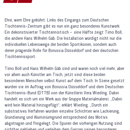
Ehre, wem Ehre gebührt. Links des Eingangs zum Deutschen
Tischtennis-Zentrum gibt es nun ein ganz besonderes Kunstwerk:
Ein dekonstruierter Tischtennistisch - eine Hälfte zeigt Timo Boll,
die andere Hans Wilhelm Gäb. Die Installation würdigt nicht nur die
individuellen Lebenswege der beiden Sportikonen, sondern auch
deren prägende Rolle für Borussia Düsseldorf und den deutschen
Tischtennissport.
Timo Boll und Hans Wilhelm Gäb sind und waren noch viel mehr, aber
vor allem auch Künstler am Tisch, jetzt sind diese beiden
besonderen Menschen selbst Kunst auf dem Tisch. In Szene gesetzt
wurden sie im Auftrag von Borussia Düsseldorf und dem Deutschen
Tischtennis-Bund (DTTB) von der Künstlerin Vera Wieding. Dabei
handelt es sich um ein Werk aus der Gruppe Materialmalerei. „Dabei
wird kein Material hinzugefügt“, erklärt Wieding. „Durch ein
substratives Verfahren wurden einzelne Schichten wie Lackierung,
Grundierung und Aluminiumgrund entsprechend des Motivs
abgetragen und freigelegt. Die Spuren der vorherigen Nutzung sind
sichtbar geblieben und verleihen dem Ganzen seinen besonderen