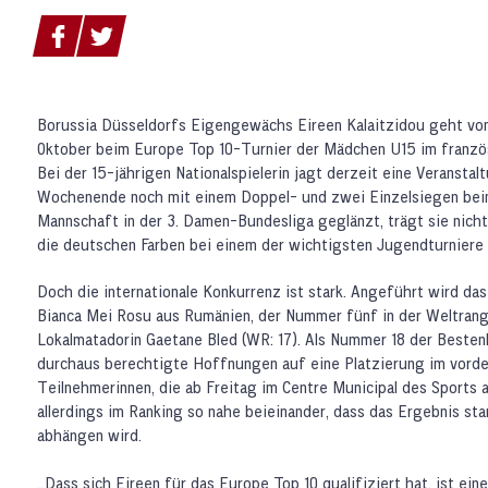
Borussia Düsseldorfs Eigengewächs Eireen Kalaitzidou geht vo
Oktober beim Europe Top 10-Turnier der Mädchen U15 im französ
Bei der 15-jährigen Nationalspielerin jagt derzeit eine Veranstal
Wochenende noch mit einem Doppel- und zwei Einzelsiegen beim
Mannschaft in der 3. Damen-Bundesliga geglänzt, trägt sie nich
die deutschen Farben bei einem der wichtigsten Jugendturniere
Doch die internationale Konkurrenz ist stark. Angeführt wird da
Bianca Mei Rosu aus Rumänien, der Nummer fünf in der Weltrangl
Lokalmatadorin Gaetane Bled (WR: 17). Als Nummer 18 der Bestenl
durchaus berechtigte Hoffnungen auf eine Platzierung im vorde
Teilnehmerinnen, die ab Freitag im Centre Municipal des Sports a
allerdings im Ranking so nahe beieinander, dass das Ergebnis st
abhängen wird.
„Dass sich Eireen für das Europe Top 10 qualifiziert hat, ist ei