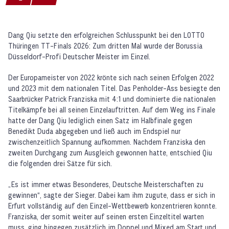
Dang Qiu setzte den erfolgreichen Schlusspunkt bei den LOTTO
Thüringen TT-Finals 2026: Zum dritten Mal wurde der Borussia
Düsseldorf-Profi Deutscher Meister im Einzel.
Der Europameister von 2022 krönte sich nach seinen Erfolgen 2022
und 2023 mit dem nationalen Titel. Das Penholder-Ass besiegte den
Saarbrücker Patrick Franziska mit 4:1 und dominierte die nationalen
Titelkämpfe bei all seinen Einzelauftritten. Auf dem Weg ins Finale
hatte der Dang Qiu lediglich einen Satz im Halbfinale gegen
Benedikt Duda abgegeben und ließ auch im Endspiel nur
zwischenzeitlich Spannung aufkommen. Nachdem Franziska den
zweiten Durchgang zum Ausgleich gewonnen hatte, entschied Qiu
die folgenden drei Sätze für sich.
„Es ist immer etwas Besonderes, Deutsche Meisterschaften zu
gewinnen“, sagte der Sieger. Dabei kam ihm zugute, dass er sich in
Erfurt vollständig auf den Einzel-Wettbewerb konzentrieren konnte.
Franziska, der somit weiter auf seinen ersten Einzeltitel warten
muss, ging hingegen zusätzlich im Doppel und Mixed am Start und