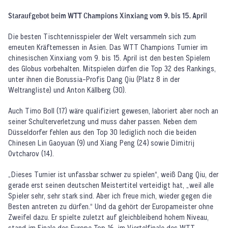
Staraufgebot beim WTT Champions Xinxiang vom 9. bis 15. April
Die besten Tischtennisspieler der Welt versammeln sich zum
erneuten Kräftemessen in Asien. Das WTT Champions Turnier im
chinesischen Xinxiang vom 9. bis 15. April ist den besten Spielern
des Globus vorbehalten. Mitspielen dürfen die Top 32 des Rankings,
unter ihnen die Borussia-Profis Dang Qiu (Platz 8 in der
Weltrangliste) und Anton Källberg (30).
Auch Timo Boll (17) wäre qualifiziert gewesen, laboriert aber noch an
seiner Schulterverletzung und muss daher passen. Neben dem
Düsseldorfer fehlen aus den Top 30 lediglich noch die beiden
Chinesen Lin Gaoyuan (9) und Xiang Peng (24) sowie Dimitrij
Ovtcharov (14).
„Dieses Turnier ist unfassbar schwer zu spielen“, weiß Dang Qiu, der
gerade erst seinen deutschen Meistertitel verteidigt hat, „weil alle
Spieler sehr, sehr stark sind. Aber ich freue mich, wieder gegen die
Besten antreten zu dürfen.“ Und da gehört der Europameister ohne
Zweifel dazu. Er spielte zuletzt auf gleichbleibend hohem Niveau,
stand im Finale des Europe Top 16, im Viertelfinale des WTT