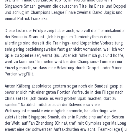
Singapore Smash, gewann die deutschen Titel im Einzel und Doppel
und schlug im Champions League Finale zweimal Darko Jorgic und
einmal Patrick Franziska.
Diese Liste der Erfolge zeigt aber auch, wie voll der Terminkalender
der Borussia-Stars ist: „Ich bin gut im Turnierrhythmus drin,
allerdings sind derzeit die Trainings- und körperliche Vorbereitung
sehr gering beziehungsweise fast gar nicht vorhanden, weil ich von
Spiel zu Spiel reise“, verrät Qiu. „Aber ich fühle mich gut und hoffe,
weit zu kommen.“ Immerhin wird bei den Champions-Turnieren nur
Einzel gespielt, so dass eine Belastung durch Doppel- oder Mixed-
Partien wegfällt.
Anton Källberg absolvierte gestern sogar noch ein Bundesligaspiel,
bevor er sich mit einer guten Portion Vorfreude in den Flieger nach
China setzte: „Ich denke, es wird großen Spaß machen, dort zu
spielen.“ Natürlich möchte auch der Schwede so viele
Weltranglistenpunkte wie möglich sammeln, hat allerdings wie
zuletzt beim Singapore Smash, als er in Runde eins auf den Besten
der Welt, auf Fan Zhendong (China), traf, mit Olympiasieger Ma Long
erneut eine der schwersten Auftakthürden erwischt. Teamkollege Qiu