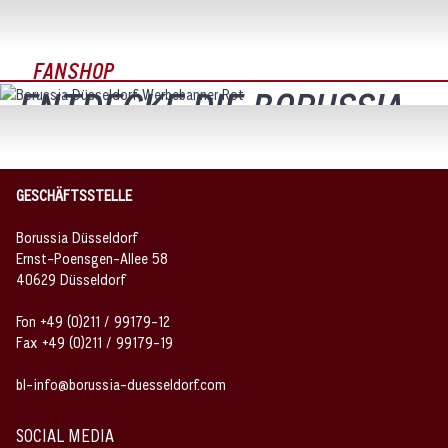
ZUM SHOP
FANSHOP
ENTDECKE DIE BORUSSIA
FANARTIKEL IN UNSEREM
ONLINESHOP
GESCHÄFTSSTELLE
Borussia Düsseldorf
Ernst-Poensgen-Allee 58
40629 Düsseldorf
Fon +49 (0)211 / 99179-12
Fax +49 (0)211 / 99179-19
bl-info@borussia-duesseldorf.com
SOCIAL MEDIA