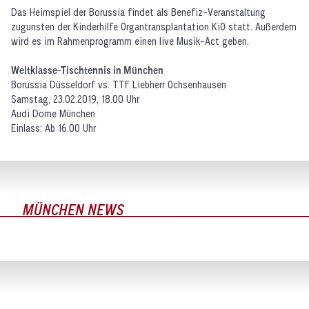
Das Heimspiel der Borussia findet als Benefiz-Veranstaltung
zugunsten der Kinderhilfe Organtransplantation KiO statt. Außerdem
wird es im Rahmenprogramm einen live Musik-Act geben.
Weltklasse-Tischtennis in München
Borussia Düsseldorf vs. TTF Liebherr Ochsenhausen
Samstag, 23.02.2019, 18.00 Uhr
Audi Dome München
Einlass: Ab 16.00 Uhr
PROFIS ·
23.02.2019
TTBL: BORUSSIA UNTERLIEGT
OCHSENHAUSEN NACH VERGEBENEN
PROFIS ·
20.02.2019
MATCHBÄLLEN
PROFIS ·
20.02.2019
MÜNCHEN NEWS
DER COUNTDOWN LÄUFT!
TTBL: BORUSSIA VOR "SPIEL DES JAHRES"
TICKETS
FANFAHRT