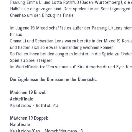
Paarung Emma Li und Lotta Rothfuß (Baden-Württemberg), die o
Halbfinale eingezogen sind. Dort spielen sie am Sonntagmorgen
Chenhao um den Einzug ins Finale.
Im Jugend 15 Mixed schaffte es außer der Paarung Li/Lenz nie
hinaus.
Emma Li und Sebastian Lenz waren bereits in der Mixed 19 Kon
und hatten sich so etwas aneinander gewöhnen können.
So fiel es ihnen bei den Jüngeren leichter, in die Spiele zu finde
Spiel zu Spiel steigern.
Im Viertelfinale treffen sie nun auf Kira Aeberhardt und Fynn N
Die Ergebnisse der Borussen in der Übersicht:
Mädchen 19 Einzel:
Achtelfinale
Kalaitzidou - Rothfuß 2:3
Mädchen 19 Doppel:
Halbfinale
Kalaitzidou/Gao - Morsch/Neumann 1:3