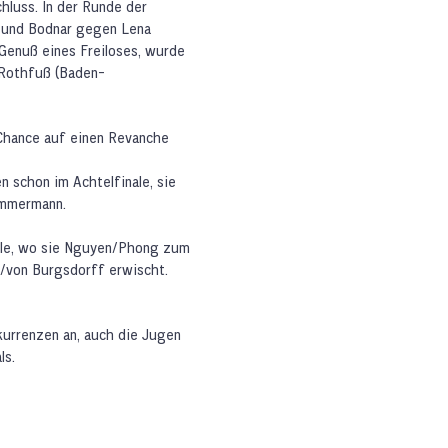
chluss. In der Runde der
 und Bodnar gegen Lena
Genuß eines Freiloses, wurde
 Rothfuß (Baden-
Chance auf einen Revanche
 schon im Achtelfinale, sie
Zimmermann.
nale, wo sie Nguyen/Phong zum
u/von Burgsdorff erwischt.
kurrenzen an, auch die Jugen
ls.