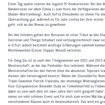
Einen Tag später starten die Jugend 15-Konkurrenzen. Bei den 
Bänderrissen vor allem Emma Li zum Kreis der Verfolgerinnen d
(Baden-Württemberg). Auch Sofiia Zhmudenko ist immer für die
Überraschung gut, während es für Julie Lochey bei ihrer ersten
geht, sich an das Niveau zu gewöhnen.
Bei den Schülern gehen drei Borussen im roten Trikot an den Sta
Decristan und Thorge Schubart sind setzungstechnisch zwar nic
in Erfurt jedoch bestimmt wichtige Erfahrungen sammeln können. S
Wettbewerben (Einzel, Doppel, Mixed) vertreten.
Für Dang Qiu ist es nach den Titelgewinnen von 2022 und 2023 
Meisterschaft, an der das Penholder-Ass teilnimmt. Während die
Meisterschaften bei den Herren ohne die absoluten Topstars stat
diesem Jahr hervorragend besetzt. Neben der Düsseldorfer Num
Triple-Gewinner Patrick Franziska, der ehemalige Weltranglisten
Vize-Europameister Benedikt Duda im Teilnehmerfeld zu finden.
dabei zu sein nach dem ich zwei Jahre dort nicht gespielt habe“,
immer ein sehr schönes Event und für mich zum ersten Mal das g
verschiedenen Klassen auch im Amateurbereich. Das wird ein gro