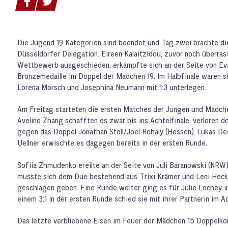
Die Jugend 19 Kategorien sind beendet und Tag zwei brachte die
Düsseldorfer Delegation. Eireen Kalaitzidou, zuvor noch überra
Wettbewerb ausgeschieden, erkämpfte sich an der Seite von Eva
Bronzemedaille im Doppel der Mädchen 19. Im Halbfinale waren s
Lorena Morsch und Josephina Neumann mit 1:3 unterlegen.
Am Freitag starteten die ersten Matches der Jungen und Mädch
Avelino Zhang schafften es zwar bis ins Achtelfinale, verloren d
gegen das Doppel Jonathan Stoll/Joel Rohaly (Hessen). Lukas De
Uellner erwischte es dagegen bereits in der ersten Runde.
Sofiia Zhmudenko ereilte an der Seite von Juli Baranowski (NRW) 
musste sich dem Due bestehend aus Trixi Krämer und Leni Heck
geschlagen geben. Eine Runde weiter ging es für Julie Lochey
einem 3:1 in der ersten Runde schied sie mit ihrer Partnerin im A
Das letzte verbliebene Eisen im Feuer der Mädchen 15 Doppelkon