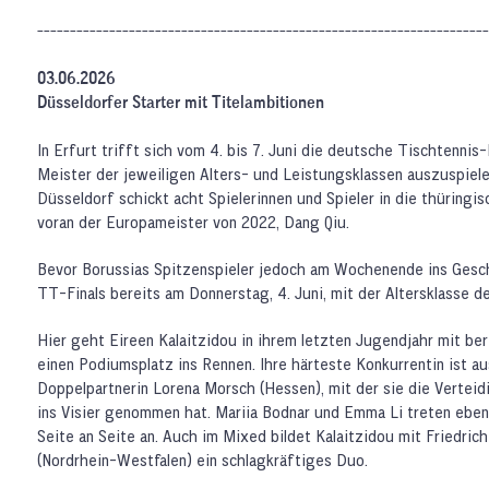
---------------------------------------------------------------------
03.06.2026
Düsseldorfer Starter mit Titelambitionen
In Erfurt trifft sich vom 4. bis 7. Juni die deutsche Tischtennis
Meister der jeweiligen Alters- und Leistungsklassen auszuspiel
Düsseldorf schickt acht Spielerinnen und Spieler in die thüringi
voran der Europameister von 2022, Dang Qiu.
Bevor Borussias Spitzenspieler jedoch am Wochenende ins Gesch
TT-Finals bereits am Donnerstag, 4. Juni, mit der Altersklasse d
Hier geht Eireen Kalaitzidou in ihrem letzten Jugendjahr mit b
einen Podiumsplatz ins Rennen. Ihre härteste Konkurrentin ist a
Doppelpartnerin Lorena Morsch (Hessen), mit der sie die Verteid
ins Visier genommen hat. Mariia Bodnar und Emma Li treten ebenfa
Seite an Seite an. Auch im Mixed bildet Kalaitzidou mit Friedri
(Nordrhein-Westfalen) ein schlagkräftiges Duo.