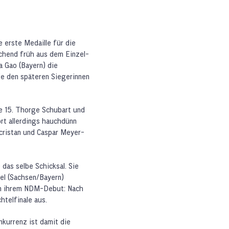
 erste Medaille für die
schend früh aus dem Einzel-
 Gao (Bayern) die
ie den späteren Siegerinnen
e 15. Thorge Schubart und
ort allerdings hauchdünn
cristan und Caspar Meyer-
das selbe Schicksal. Sie
el (Sachsen/Bayern)
 in ihrem NDM-Debut: Nach
chtelfinale aus.
kurrenz ist damit die