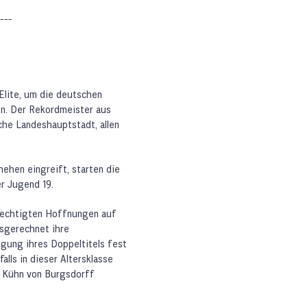
---
-Elite, um die deutschen
en. Der Rekordmeister aus
sche Landeshauptstadt, allen
ehen eingreift, starten die
er Jugend 19.
erechtigten Hoffnungen auf
usgerechnet ihre
igung ihres Doppeltitels fest
lls in dieser Altersklasse
ch Kühn von Burgsdorff