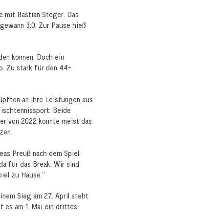
e mit Bastian Steger. Das
 gewann 3:0. Zur Pause hieß
den können. Doch ein
ab. Zu stark für den 44-
üpften an ihre Leistungen aus
Tischtennissport. Beide
ter von 2022 konnte meist das
zen.
eas Preuß nach dem Spiel.
a für das Break. Wir sind
piel zu Hause.”
einem Sieg am 27. April steht
 es am 1. Mai ein drittes