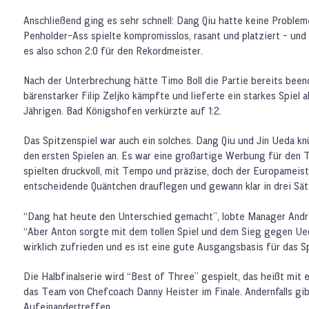
Anschließend ging es sehr schnell: Dang Qiu hatte keine Problem
Penholder-Ass spielte kompromisslos, rasant und platziert - und
es also schon 2:0 für den Rekordmeister.
Nach der Unterbrechung hätte Timo Boll die Partie bereits been
bärenstarker Filip Zeljko kämpfte und lieferte ein starkes Spiel 
Jährigen. Bad Königshofen verkürzte auf 1:2.
Das Spitzenspiel war auch ein solches. Dang Qiu und Jin Ueda kn
den ersten Spielen an. Es war eine großartige Werbung für den 
spielten druckvoll, mit Tempo und präzise, doch der Europameis
entscheidende Quäntchen drauflegen und gewann klar in drei Sät
“Dang hat heute den Unterschied gemacht”, lobte Manager Andr
“Aber Anton sorgte mit dem tollen Spiel und dem Sieg gegen Ued
wirklich zufrieden und es ist eine gute Ausgangsbasis für das S
Die Halbfinalserie wird “Best of Three” gespielt, das heißt mit 
das Team von Chefcoach Danny Heister im Finale. Andernfalls gibt
Aufeinandertreffen.