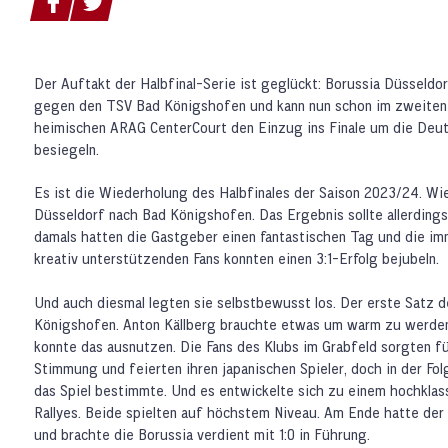
Der Auftakt der Halbfinal-Serie ist geglückt: Borussia Düsseldo
gegen den TSV Bad Königshofen und kann nun schon im zweiten S
heimischen ARAG CenterCourt den Einzug ins Finale um die Deu
besiegeln.
Es ist die Wiederholung des Halbfinales der Saison 2023/24. Wie
Düsseldorf nach Bad Königshofen. Das Ergebnis sollte allerding
damals hatten die Gastgeber einen fantastischen Tag und die im
kreativ unterstützenden Fans konnten einen 3:1-Erfolg bejubeln.
Und auch diesmal legten sie selbstbewusst los. Der erste Satz
Königshofen. Anton Källberg brauchte etwas um warm zu werden
konnte das ausnutzen. Die Fans des Klubs im Grabfeld sorgten 
Stimmung und feierten ihren japanischen Spieler, doch in der Fo
das Spiel bestimmte. Und es entwickelte sich zu einem hochklass
Rallyes. Beide spielten auf höchstem Niveau. Am Ende hatte der
und brachte die Borussia verdient mit 1:0 in Führung.