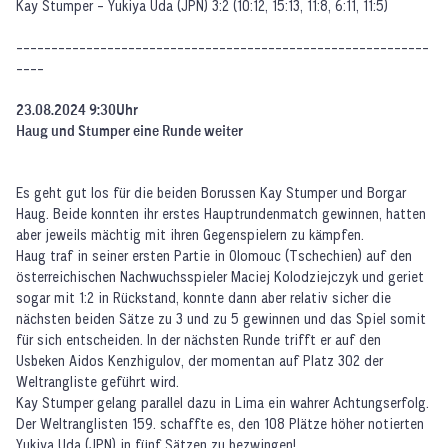
Kay Stumper - Yukiya Uda (JPN) 3:2 (10:12, 15:13, 11:8, 6:11, 11:5)
-----------------------------------------------------------
----
23.08.2024 9:30Uhr
Haug und Stumper eine Runde weiter
Es geht gut los für die beiden Borussen Kay Stumper und Borgar
Haug. Beide konnten ihr erstes Hauptrundenmatch gewinnen, hatten
aber jeweils mächtig mit ihren Gegenspielern zu kämpfen.
Haug traf in seiner ersten Partie in Olomouc (Tschechien) auf den
österreichischen Nachwuchsspieler Maciej Kolodziejczyk und geriet
sogar mit 1:2 in Rückstand, konnte dann aber relativ sicher die
nächsten beiden Sätze zu 3 und zu 5 gewinnen und das Spiel somit
für sich entscheiden. In der nächsten Runde trifft er auf den
Usbeken Aidos Kenzhigulov, der momentan auf Platz 302 der
Weltrangliste geführt wird.
Kay Stumper gelang parallel dazu in Lima ein wahrer Achtungserfolg.
Der Weltranglisten 159. schaffte es, den 108 Plätze höher notierten
Yukiya Uda (JPN) in fünf Sätzen zu bezwingen!