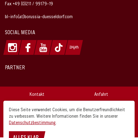
Fax +49 (0)211 / 99179-19
bl-info(at)borussia-duesseldorf.com
SOCIAL MEDIA
PARTNER
Kontakt
Anfahrt
Impressum
Datenschutz
Diese Seite verwendet Cookies, um die Benutzerfreundlichkeit
zu verbessern. Weitere Informationen finden Sie in unserer
AGB
Disclaimer
Datenschutzbestimmung
.
Borussia Düsseldorf © 2026
ALLES KLAR